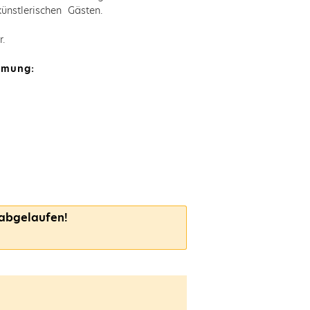
ünstlerischen Gästen.
.
hmung:
 abgelaufen!